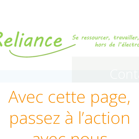
Aller
La Reliance
au
contenu
Cont
Avec cette page,
passez à l’action
avec nous