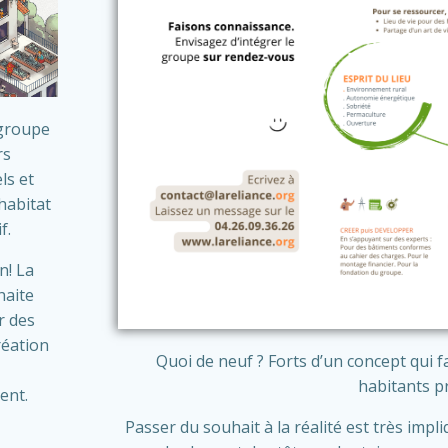
egroupe
rs
ls et
’habitat
f.
n! La
haite
r des
réation
Quoi de neuf ? Forts d’un concept qui f
habitants p
ent.
Passer du souhait à la réalité est très imp