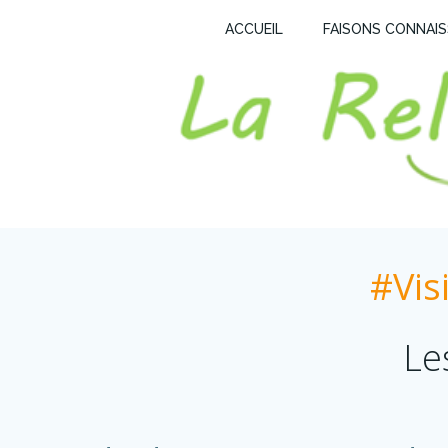
Aller
La Reliance
ACCUEIL
FAISONS CONNAI
au
contenu
#Vis
Le